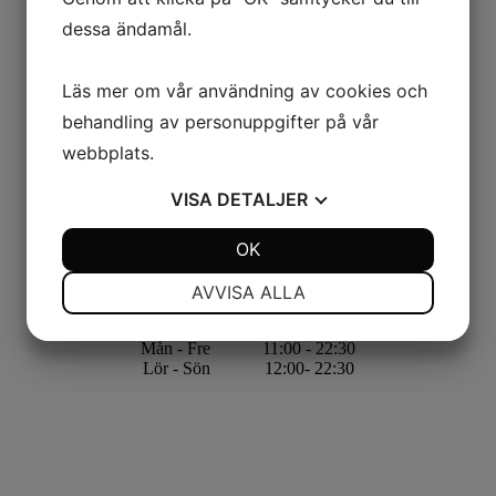
dessa ändamål.
Läs mer om vår användning av cookies och
behandling av personuppgifter på vår
webbplats.
VISA
DETALJER
JA
NEJ
OK
JA
NEJ
NÖDVÄNDIG
INSTÄLLNINGAR
AVVISA ALLA
JA
NEJ
JA
NEJ
Mån - Fre
11:00 - 22:30
MARKNADSFÖRING
STATISTIK
Lör - Sön
12:00- 22:30